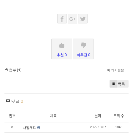
추천 0
비추천 0
첨부 [
1
]
이 게시물을
목록
댓글
0
번호
제목
날짜
조회 수
사업개요
8
2025.10.07
1043