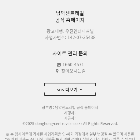
남악센트레빌
공식 홈페이지
광고대행: 우진인터내셔널
사업자번호: 142-07-35438
사이트 관리 문의
1660-4571
찾아오시는길
sns 더보기
상호명 : 남악센트레빌 공식 홈페이지
시행사 :
시공사 :
©2025 donghong-centreville.co.kr All Rights Reserved.
※ 본 웹사이트에 기재된 사업계획은 인•허가 과정에서 일부 변경될 수 있으며 사용된
CG 및 이미지는 소비자의 이해를 돕기 위한 것이며 실제와 다소 차이가 있을 수 있습니