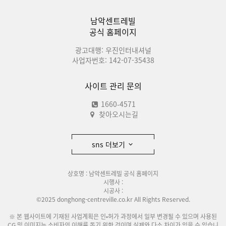
남악센트레빌
공식 홈페이지
광고대행: 우진인터내셔널
사업자번호: 142-07-35438
사이트 관리 문의
1660-4571
찾아오시는길
sns 더보기
상호명 : 남악센트레빌 공식 홈페이지
시행사 :
시공사 :
©2025 donghong-centreville.co.kr All Rights Reserved.
※ 본 웹사이트에 기재된 사업계획은 인•허가 과정에서 일부 변경될 수 있으며 사용된
CG 및 이미지는 소비자의 이해를 돕기 위한 것이며 실제와 다소 차이가 있을 수 있습니