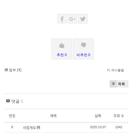
추천 0
비추천 0
첨부 [
1
]
이 게시물을
목록
댓글
0
번호
제목
날짜
조회 수
사업개요
8
2025.10.07
1042