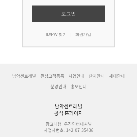
로그인
|
ID/PW 찾기
회원가입
남악센트레빌
관심고객등록
사업안내
단지안내
세대안내
분양안내
홍보센터
남악센트레빌
공식 홈페이지
광고대행: 우진인터내셔널
사업자번호: 142-07-35438