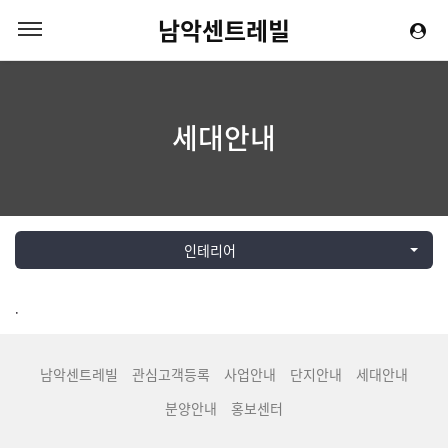
남악센트레빌
세대안내
인테리어
.
남악센트레빌
관심고객등록
사업안내
단지안내
세대안내
분양안내
홍보센터