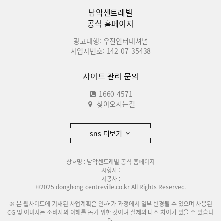
남악센트레빌
공식 홈페이지
광고대행: 우진인터내셔널
사업자번호: 142-07-35438
사이트 관리 문의
1660-4571
찾아오시는길
sns 더보기
상호명 : 남악센트레빌 공식 홈페이지
시행사 :
시공사 :
©2025 donghong-centreville.co.kr All Rights Reserved.
※ 본 웹사이트에 기재된 사업계획은 인•허가 과정에서 일부 변경될 수 있으며 사용된
CG 및 이미지는 소비자의 이해를 돕기 위한 것이며 실제와 다소 차이가 있을 수 있습니
다.