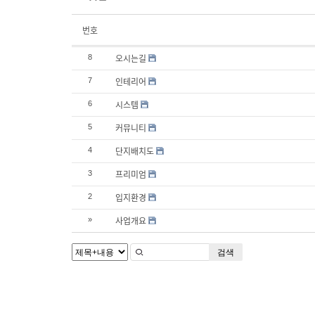
번호
오시는길
8
인테리어
7
시스템
6
커뮤니티
5
단지배치도
4
프리미엄
3
입지환경
2
사업개요
»
검색