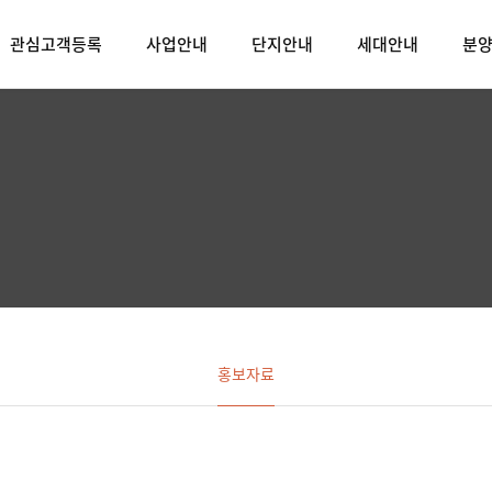
관심고객등록
사업안내
단지안내
세대안내
분
홍보자료