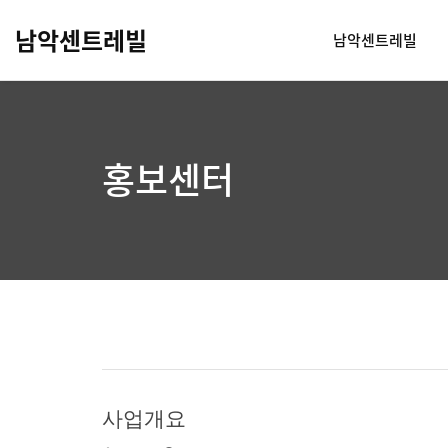
남악센트레빌
남악센트레빌
홍보센터
사업개요