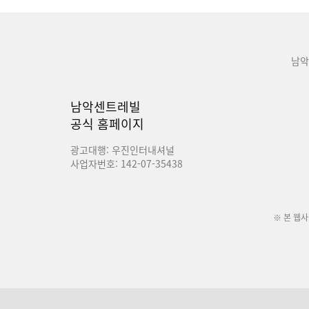
남악
남악센트레빌
공식 홈페이지
광고대행: 우진인터내셔널
사업자번호: 142-07-35438
※ 본 웹